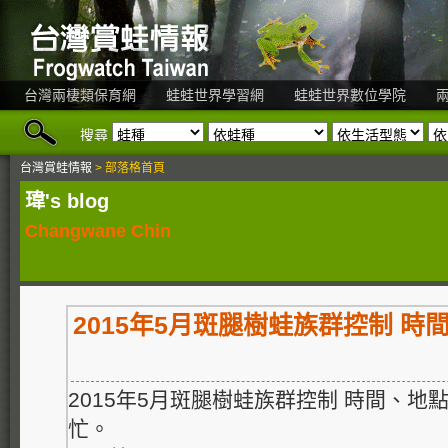
台灣兩棲類保育網
蛙蛙世界學習網
蛙蛙世界數位學院
搜尋
台灣賞蛙情報
> 部落格首頁
瑋's blog
Changwane Chin
2015年5月斑腿樹蛙族群控制 時
2015年5月斑腿樹蛙族群控制 時間、
忙。