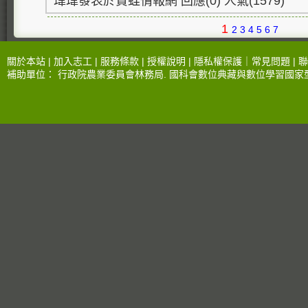
瑋瑋發表於賞蛙情報網 回應(0) 人氣(1579)
1
2
3
4
5
6
7
關於本站 |
加入志工
|
服務條款
|
授權說明
|
隱私權保護
｜
常見問題
|
聯
補助單位：
行政院農業委員會林務局
.
國科會數位典藏與數位學習國家