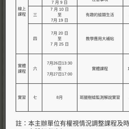
7 月 9 日
線上
7 月 10 日
課程
三
至
有趣的蛙類生活
7月 19 日
7月 20 日
四
至
教學應用大補帖
7 月 25 日
7月26日13:30
實體
六
至
實體課程
課程
7月27日17:00
實習
七
8月
斑腿樹蛙監測解說實習
註：本主辦單位有權視情況調整課程及