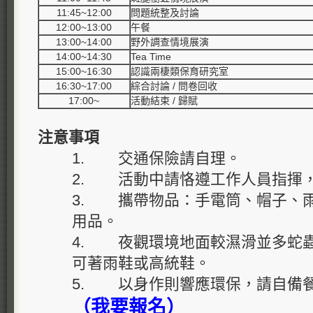
11:45~12:00
問題統整及討論
12:00~13:00
午餐
13:00~14:00
野外調查情境展演
14:00~14:30
Tea Time
15:00~16:30
認識兩棲類保育研究室
16:30~17:00
綜合討論 / 問卷回收
17:00~
活動結束 / 歸賦
注意事項
1. 交通保險請自理。
2. 活動中請恪遵工作人員指揮
3. 攜帶物品：手電筒、帽子、雨
用品。
4. 夜觀環境地面較濕滑並多蛇
可著雨鞋或高統鞋。
5. 以身作則響應環保，請自備
（我要報名）