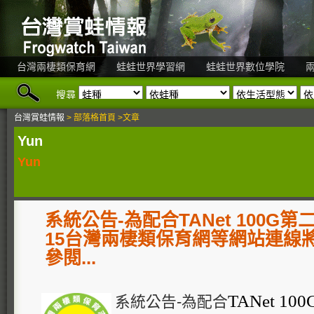
台灣兩棲類保育網
蛙蛙世界學習網
蛙蛙世界數位學院
搜尋
台灣賞蛙情報
> 部落格首頁 >文章
Yun
Yun
系統公告-為配合TANet 100G第
15台灣兩棲類保育網等網站連線
參閱...
TANet 
系統公告-為配合