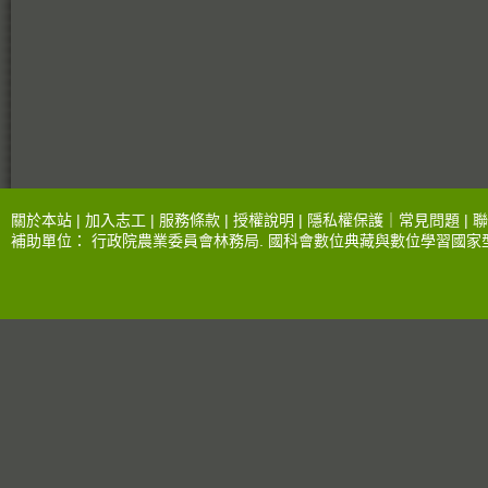
關於本站 |
加入志工
|
服務條款
|
授權說明
|
隱私權保護
｜
常見問題
|
聯
補助單位：
行政院農業委員會林務局
.
國科會數位典藏與數位學習國家