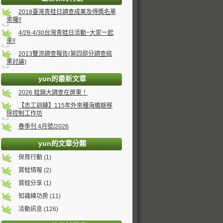
2018臺灣青蛙日調查成果及得獎名單
來囉!!
4/28-4/30台灣青蛙日活動~大家一起
來!!
2013雙流調查報告(第四部分調查結
果討論)
yun的最新文章
2026 蛙類大調查在屏東！
【志工訓練】115年外來種海蟾蜍移
除控制工作坊
春季刊 4月號/2026
yun的文章分類
保育行動 (1)
賞蛙情報 (2)
賞蛙分享 (1)
知識練功房 (11)
活動訊息 (126)