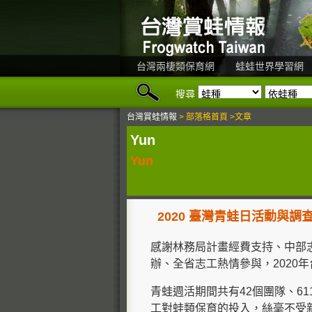
台灣兩棲類保育網
蛙蛙世界學習網
搜尋
台灣賞蛙情報
> 部落格首頁 >文章
Yun
Yun
2020 臺灣青蛙日活動與調
感謝林務局計畫經費支持、中部
辦、全省志工熱情參與，2020
青蛙週活期間共有42個團隊、61
工對蛙類保育的投入，絲毫不受