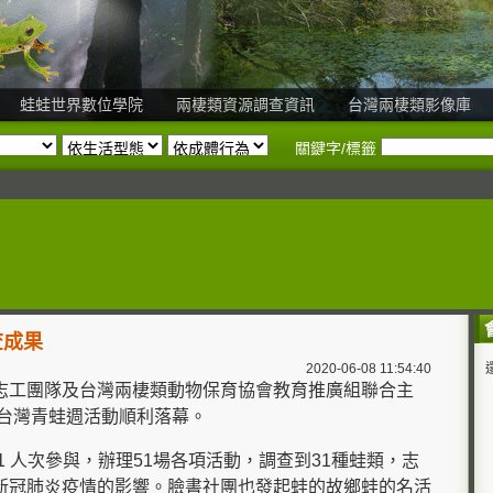
蛙蛙世界數位學院
兩棲類資源調查資訊
台灣兩棲類影像庫
關鍵字/標籤
查成果
2020-06-08 11:54:40
志工團隊及台灣兩棲類動物保育協會教育推廣組聯合主
年台灣青蛙週活動順利落幕。
1 人次參與，辦理51場各項活動，調查到31種蛙類，志
新冠肺炎疫情的影響。臉書社團也發起蛙的故鄉蛙的名活