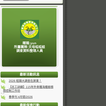
暱稱:yun
所屬團隊:天母呱呱蛙
調查資料整理人員
最新活動訊息
2026 蛙類大調查在屏東！
【志工訓練】115年外來種海蟾蜍移
除控制工作坊
春季刊 4月號/2026
最新保育行動