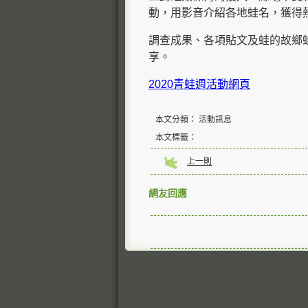
動，用影音介紹各地蛙名，獲得
調查成果、各項貼文及蛙的故鄉
享。
2020青蛙週活動網頁
本文分類： 活動訊息
本文標籤：
上一則
網友回應