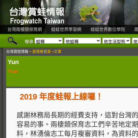
台灣兩棲類保育網
蛙蛙世界學習網
蛙蛙世界數位學院
搜尋
台灣賞蛙情報
> 部落格首頁 >文章
Yun
Yun
2019 年度蛙報上線囉！
感謝林務局長期的經費支持，這對台灣
容易的事。兩棲類保育志工們辛苦地定
料，林湧倫志工每月複審資料，為資料