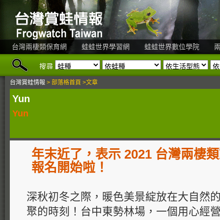
台灣兩棲類保育網
蛙蛙世界學習網
蛙蛙世界數位學院
搜尋
台灣賞蛙情報
> 部落格首頁 >文章
Yun
Yun
年末近了，表示 2021 台灣兩
報名開始啦！
深秋初冬之際，暖色美景綻放在大自然
聚的時刻！台中東勢林場，一個用心經