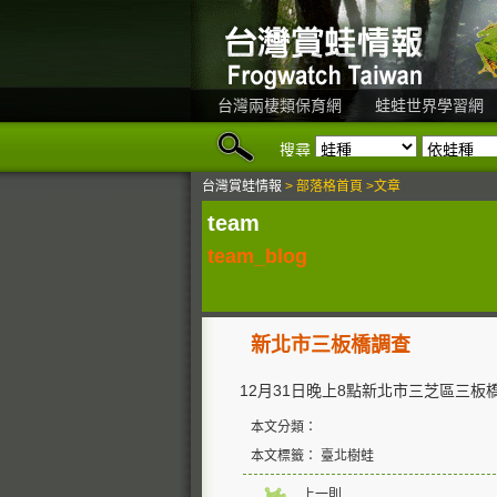
台灣兩棲類保育網
蛙蛙世界學習網
搜尋
台灣賞蛙情報
> 部落格首頁 >文章
team
team_blog
新北市三板橋調查
12月31日晚上8點新北市三芝區三
本文分類：
本文標籤： 臺北樹蛙
上一則