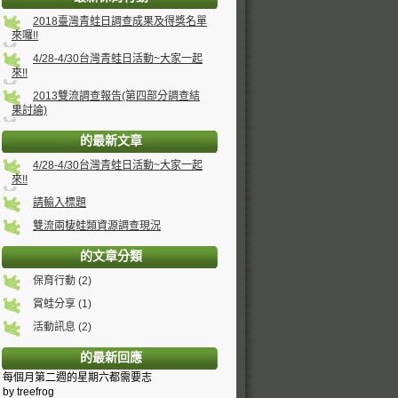
2018臺灣青蛙日調查成果及得獎名單
來囉!!
4/28-4/30台灣青蛙日活動~大家一起
來!!
2013雙流調查報告(第四部分調查結
果討論)
的最新文章
4/28-4/30台灣青蛙日活動~大家一起
來!!
請輸入標題
雙流兩棲蛙類資源調查現況
的文章分類
保育行動 (2)
賞蛙分享 (1)
活動訊息 (2)
的最新回應
每個月第二週的星期六都需要志
by treefrog