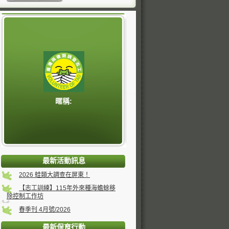
暱稱:
最新活動訊息
2026 蛙類大調查在屏東！
【志工訓練】115年外來種海蟾蜍移
除控制工作坊
春季刊 4月號/2026
最新保育行動