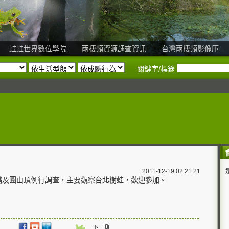
蛙蛙世界數位學院
兩棲類資源調查資訊
台灣兩棲類影像庫
關鍵字/標籤
2011-12-19 02:21:21
板橋及圓山頂例行調查，主要觀察台北樹蛙，歡迎參加。
下一則