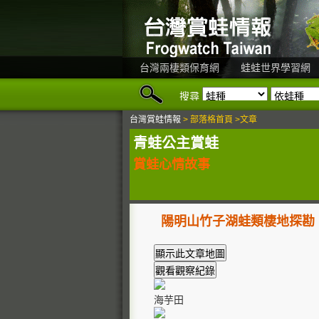
台灣兩棲類保育網
蛙蛙世界學習網
搜尋
台灣賞蛙情報
> 部落格首頁 >文章
青蛙公主賞蛙
賞蛙心情故事
陽明山竹子湖蛙類棲地探勘
海芋田