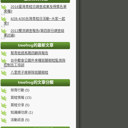
2018臺灣青蛙日調查成果及得獎名單
來囉!!
4/28-4/30台灣青蛙日活動~大家一起
來!!
2013雙流調查報告(第四部分調查結
果討論)
treefrog的最新文章
幫青蛙過馬路回顧與報告
台中都會公園外來種斑腿樹蛙監測與
控制志工培訓
八里挖子尾移除斑腿樹蛙
treefrog的文章分類
保育行動 (5)
賞蛙情報 (15)
賞蛙分享 (5)
知識練功房 (1)
活動訊息 (5)