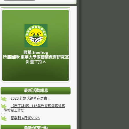
暱稱:treefrog
所屬團隊:東華大學兩棲類保育研究室
計畫主持人
最新活動訊息
2026 蛙類大調查在屏東！
【志工訓練】115年外來種海蟾蜍移
除控制工作坊
春季刊 4月號/2026
最新保育行動