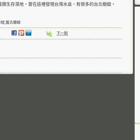
蛙類生存濕地，曾在這裡發現台灣水韭，有很多的台北樹蛙。
赤蛙,盤古蟾蜍
下一則