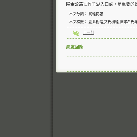
陽金公路往竹子湖入口處，是重要的
本文分類： 賞蛙情報
本文標籤： 臺北樹蛙,艾氏樹蛙,拉都希氏
上一則
網友回應