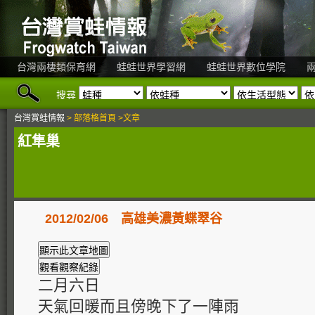
台灣兩棲類保育網
蛙蛙世界學習網
蛙蛙世界數位學院
搜尋
台灣賞蛙情報
> 部落格首頁 >文章
紅隼巢
2012/02/06 高雄美濃黃蝶翠谷
二月六日
天氣回暖而且傍晚下了一陣雨