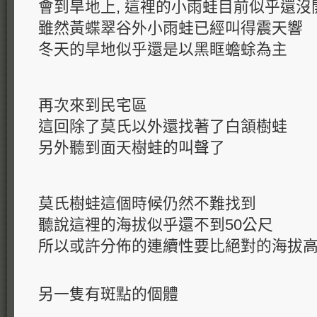
會到旱地上, 這裡的小雨蛙目前似乎還沒
雖然黃蝶翠谷外小雨蛙已經叫得震天響
冬天的旱地似乎還是以黑眶蟾蜍為主
再次來到民宅區
這回除了莫氏以外還找著了白頷樹蛙
另外聽到面天樹蛙的叫聲了
莫氏樹蛙這個時候仍然不難找到
聽說這裡的海拔似乎還不到50公尺
所以或許分佈的連續性要比絕對的海拔
另一隻有斑點的個體