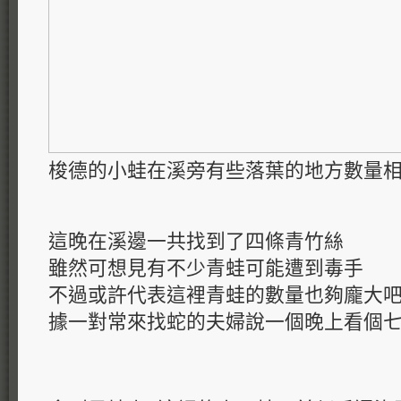
梭德的小蛙在溪旁有些落葉的地方數量
這晚在溪邊一共找到了四條青竹絲
雖然可想見有不少青蛙可能遭到毒手
不過或許代表這裡青蛙的數量也夠龐大
據一對常來找蛇的夫婦說一個晚上看個