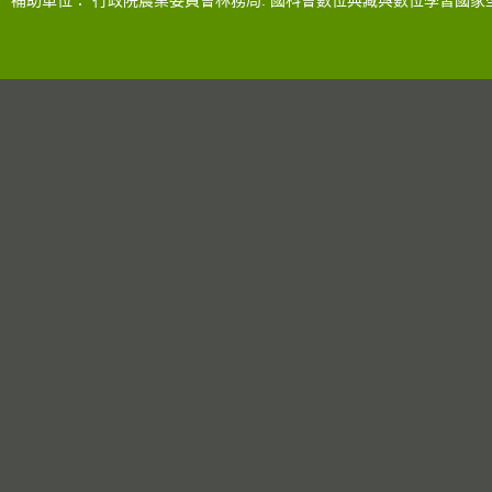
補助單位：
行政院農業委員會林務局
.
國科會數位典藏與數位學習國家