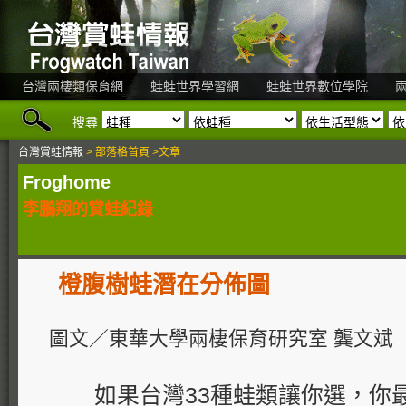
台灣兩棲類保育網
蛙蛙世界學習網
蛙蛙世界數位學院
搜尋
台灣賞蛙情報
> 部落格首頁 >文章
Froghome
李鵬翔的賞蛙紀錄
橙腹樹蛙潛在分佈圖
圖文／東華大學兩棲保育研究室 龔文斌
如果台灣33種蛙類讓你選，你最