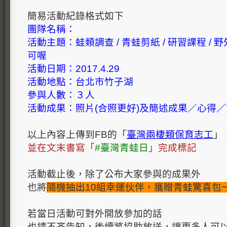
簡易活動紀錄格式如下
團隊名稱：
活動主題：蛙類調查 / 青蛙剪紙 / 研習課程 / 野
可喔
活動日期：2017.4.29
活動地點：台北市竹子湖
參與人數：３人
活動成果：照片(合照更好)及簡述成果／心得
以上內容上傳到FB的「
臺灣兩棲類保育志工
」
並在文末書寫「
#臺灣青蛙日
」完成標記
活動截止後，除了公布大家參與的成果外
也將
隨機抽出10組幸運伙伴，獲贈青蛙驚喜包
若當日活動可對外開放參加的話
也請不吝告知，後續將協助放送，讓更多人可