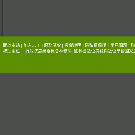
關於本站 |
加入志工
|
服務條款
|
授權說明
|
隱私權保護
｜
常見問題
|
聯
補助單位：
行政院農業委員會林務局
.
國科會數位典藏與數位學習國家