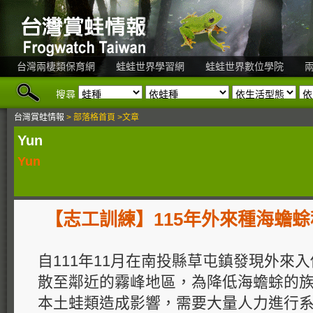
台灣兩棲類保育網
蛙蛙世界學習網
蛙蛙世界數位學院
搜尋
台灣賞蛙情報
> 部落格首頁 >文章
Yun
Yun
【志工訓練】115年外來種海蟾
自111年11月在南投縣草屯鎮發現外來
散至鄰近的霧峰地區，為降低海蟾蜍的
本土蛙類造成影響，需要大量人力進行