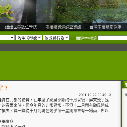
蛙蛙世界數位學院
兩棲類資源調查資訊
台灣兩棲類影像庫
關鍵字/標籤
了？
2011-12-22 22:49:13
種身在北部的錯覺，往年過了颱風季節的十月以後，屏東幾乎是
年的春雨來時，但今年真的非常異常，不但十二月還有颱風造成
亡損失，算一算從十月到現在幾乎每一星期都會有一場雨，所以
冬眠度冬
叫聲給下了一跳