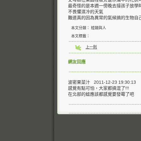
最奇怪的是本週一傍晚去接孩子放學
不畏懼濕冷的天氣
難道真的因為異常的氣候搞的生物自
本文分類： 蛙類與人
本文標籤：
上一則
網友回應
波密果菜汁 2011-12-23 19:30:13
感覺有點可怕，大家都搞混了!!!
在北部的蛙應該都感覺要發霉了吧