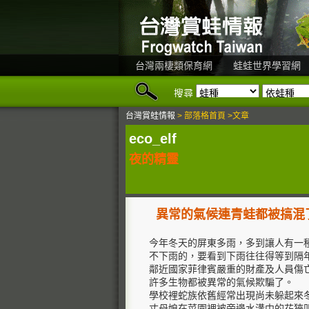
台灣兩棲類保育網
蛙蛙世界學習網
搜尋
台灣賞蛙情報
> 部落格首頁 >文章
eco_elf
夜的精靈
異常的氣候連青蛙都被搞混
今年冬天的屏東多雨，多到讓人有一
不下雨的，要看到下雨往往得等到隔
鄰近國家菲律賓嚴重的財產及人員傷
許多生物都被異常的氣候欺騙了。
學校裡蛇族依舊經常出現尚未躲起來
丈母娘在菜園裡被旁邊水溝中的花狹