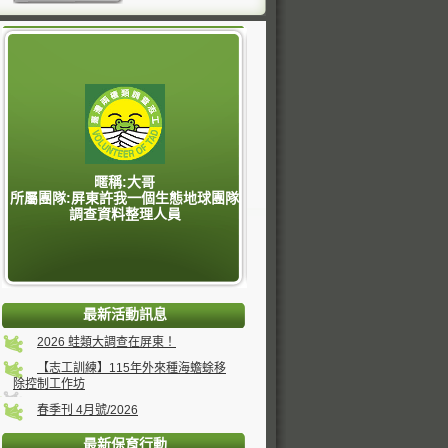
暱稱:大哥
所屬團隊:屏東許我一個生態地球團隊
調查資料整理人員
最新活動訊息
2026 蛙類大調查在屏東！
【志工訓練】115年外來種海蟾蜍移
除控制工作坊
春季刊 4月號/2026
最新保育行動