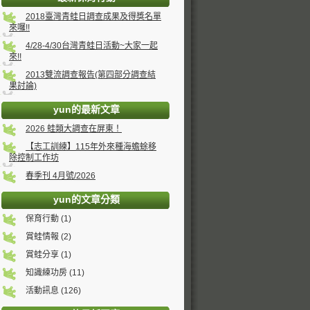
2018臺灣青蛙日調查成果及得獎名單
來囉!!
4/28-4/30台灣青蛙日活動~大家一起
來!!
2013雙流調查報告(第四部分調查結
果討論)
yun的最新文章
2026 蛙類大調查在屏東！
【志工訓練】115年外來種海蟾蜍移
除控制工作坊
春季刊 4月號/2026
yun的文章分類
保育行動 (1)
賞蛙情報 (2)
賞蛙分享 (1)
知識練功房 (11)
活動訊息 (126)