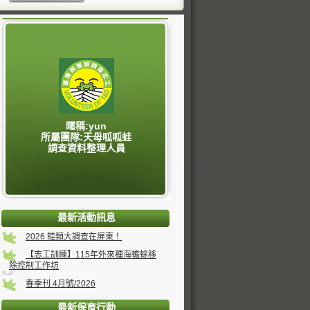
暱稱:yun
所屬團隊:天母呱呱蛙
調查資料整理人員
最新活動訊息
2026 蛙類大調查在屏東！
【志工訓練】115年外來種海蟾蜍移
除控制工作坊
春季刊 4月號/2026
最新保育行動