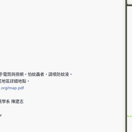
帶手電筒與撈網。怕蚊蟲者，請噴防蚊液。
尾地區詳細地點，
.org/map.pdf
學系 陳建志
w