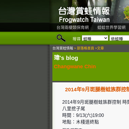
台灣兩棲類保育網
蛙蛙世界學習網
搜尋
台灣賞蛙情報
> 部落格首頁 >文章
瑋's blog
Changwane Chin
2014年9月斑腿樹蛙族群控
2014年9月斑腿樹蛙族群控制
八里挖子尾
時間：9/13(六)19:00
地點：木棧道終點