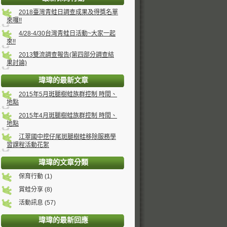
2018臺灣青蛙日調查成果及得獎名單
來囉!!
4/28-4/30台灣青蛙日活動~大家一起
來!!
2013雙流調查報告(第四部分調查結
果討論)
瑋瑋的最新文章
2015年5月斑腿樹蛙族群控制 時間、
地點
2015年4月斑腿樹蛙族群控制 時間、
地點
江翠國中挖仔尾斑腿樹蛙移除服務學
習課程活動花絮
瑋瑋的文章分類
保育行動 (1)
賞蛙分享 (8)
活動訊息 (57)
瑋瑋的最新回應