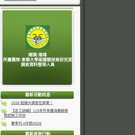
暱稱:瑋瑋
所屬團隊:東華大學兩棲類保育研究室
調查資料整理人員
最新活動訊息
2026 蛙類大調查在屏東！
【志工訓練】115年外來種海蟾蜍移
除控制工作坊
春季刊 4月號/2026
最新保育行動