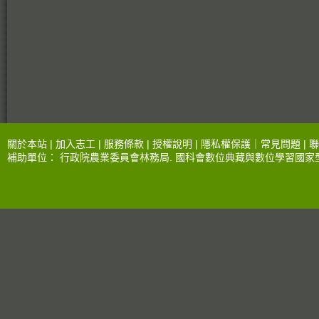
關於本站 |
加入志工
|
服務條款
|
授權說明
|
隱私權保護
｜
常見問題
|
聯
補助單位：
行政院農業委員會林務局
.
國科會數位典藏與數位學習國家