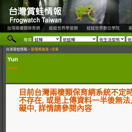
台灣兩棲類保育網
蛙蛙世界學習網
蛙蛙世界數位學院
搜尋
台灣賞蛙情報
> 部落格首頁 >文章
Yun
Yun
目前台灣兩棲類保育網系統不定
不存在, 或是上傳資料一半後無法
礙中, 詳情請參閱內容