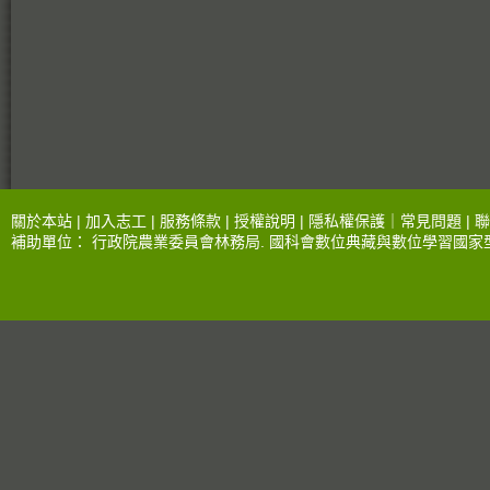
關於本站 |
加入志工
|
服務條款
|
授權說明
|
隱私權保護
｜
常見問題
|
聯
補助單位：
行政院農業委員會林務局
.
國科會數位典藏與數位學習國家