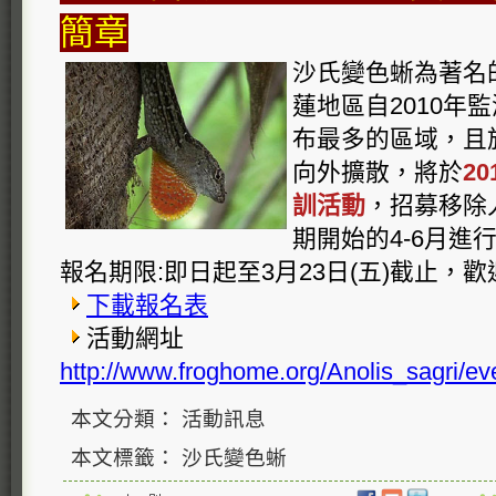
簡章
沙氏變色蜥為著名
蓮地區自2010年
布最多的區域，且
向外擴散，將於
2
訓活動
，招募移除
期開始的4-6月進
報名期限:即日起至3月23日(五)截止，
下載報名表
活動網址
http://www.froghome.org/Anolis_sagri/e
本文分類： 活動訊息
本文標籤： 沙氏變色蜥