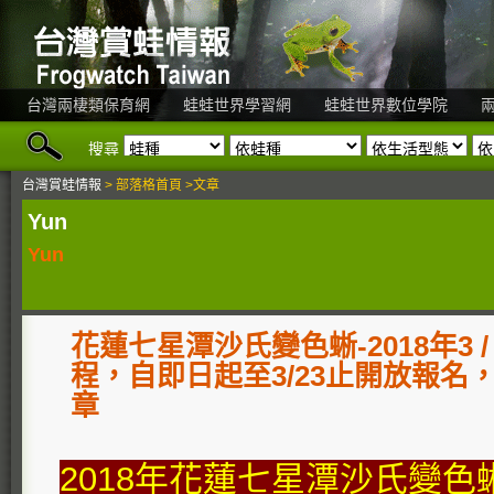
台灣兩棲類保育網
蛙蛙世界學習網
蛙蛙世界數位學院
搜尋
台灣賞蛙情報
> 部落格首頁 >文章
Yun
Yun
花蓮七星潭沙氏變色蜥-2018年3 /
程，自即日起至3/23止開放報名
章
2018年花蓮七星潭沙氏變