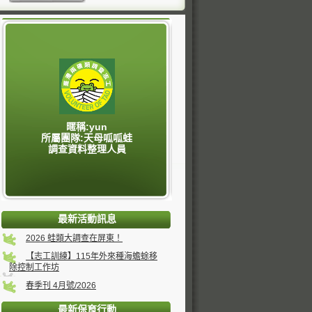
暱稱:yun
所屬團隊:天母呱呱蛙
調查資料整理人員
最新活動訊息
2026 蛙類大調查在屏東！
【志工訓練】115年外來種海蟾蜍移
除控制工作坊
春季刊 4月號/2026
最新保育行動