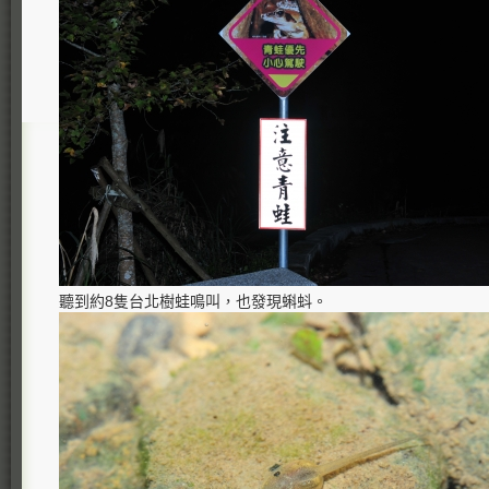
聽到約8隻台北樹蛙鳴叫，也發現蝌蚪。