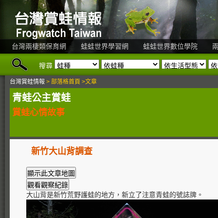
台灣兩棲類保育網
蛙蛙世界學習網
蛙蛙世界數位學院
搜尋
台灣賞蛙情報
> 部落格首頁 >文章
青蛙公主賞蛙
賞蛙心情故事
新竹大山背調查
大山背是新竹荒野護蛙的地方，新立了注意青蛙的號誌牌。