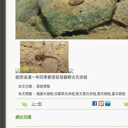
路旁溪溝一年四季都很容易觀察古氏赤蛙
本文分類： 賞蛙情報
本文標籤： 福建大頭蛙,拉都希氏赤蛙,斯文豪氏赤蛙,面天樹蛙,臺北樹蛙
上一則
網友回應