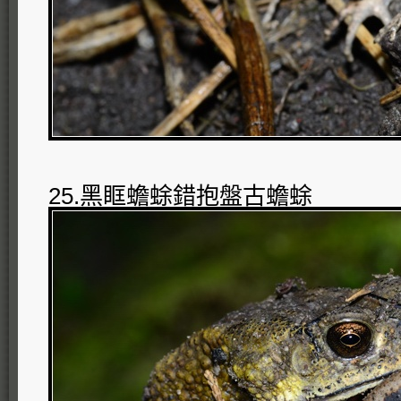
25.黑眶蟾蜍錯抱盤古蟾蜍