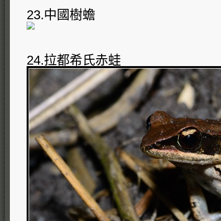
23.中國樹蟾
24.拉都希氏赤蛙