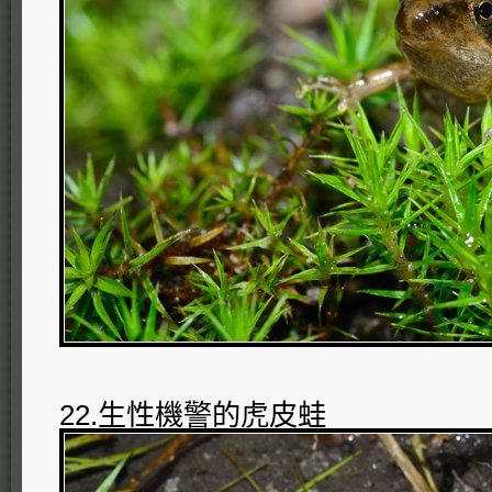
22.生性機警的虎皮蛙