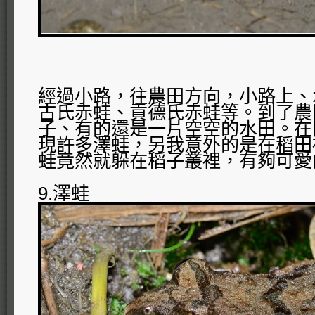
經過小路，往農田方向，小路上、
古氏赤蛙、貢德氏赤蛙等。到了農
子、有的還是一片空空的水田。在
現許多澤蛙，另我意外的是在稻田
蛙竟然就躲在稻子叢裡，有夠可愛
9.澤蛙