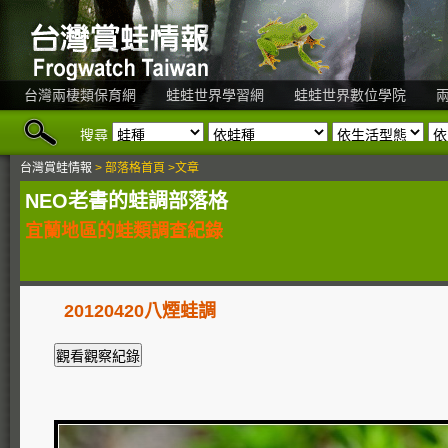
台灣兩棲類保育網
蛙蛙世界學習網
蛙蛙世界數位學院
搜尋
台灣賞蛙情報
> 部落格首頁 >文章
NEO老書的蛙調部落格
宜蘭地區的蛙類調查紀錄
20120420八煙蛙調