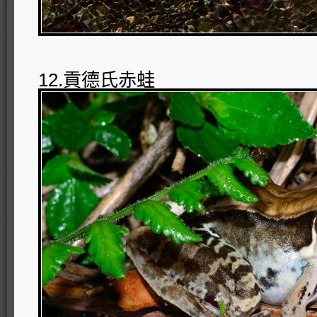
12.貢德氏赤蛙