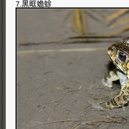
7.黑眶蟾蜍