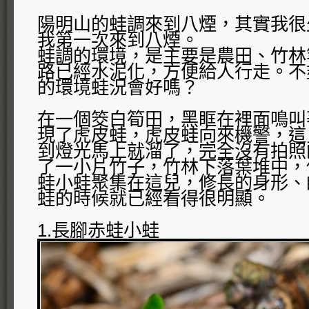
陽明山的蛙調來到八煙，其實我很
我第一次來到八煙。
蛙調的環境，是主要是農田、竹林
路已經水泥化，方便給人行走。不
的環境蛙況會好嗎？
在一個筊白筍田，黑眶在裡面鳴叫
現了虎皮蛙，虎皮蛙向來機警，這
到燈光馬上就溜了，完全沒有拍照
了一小片竹子，竹林下落葉堆中，
蛙小蛙聚集在這兒，修長的身形、
蛙的時候就已經看得很明顯。
1.長腳赤蛙小蛙