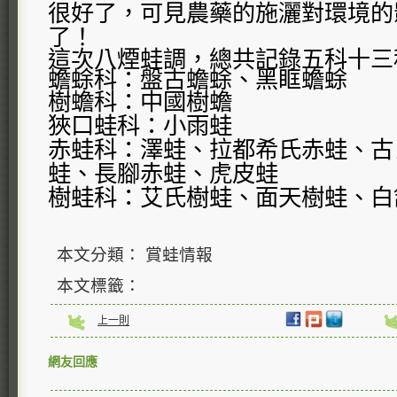
很好了，可見農藥的施灑對環境的
了！
這次八煙蛙調，總共記錄五科十三
蟾蜍科：盤古蟾蜍、黑眶蟾蜍
樹蟾科：中國樹蟾
狹口蛙科：小雨蛙
赤蛙科：澤蛙、拉都希氏赤蛙、古
蛙、長腳赤蛙、虎皮蛙
樹蛙科：艾氏樹蛙、面天樹蛙、白
本文分類： 賞蛙情報
本文標籤：
上一則
網友回應