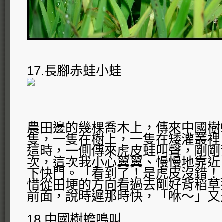
17.長腳赤蛙小蛙
農田邊的幾棵喬木上，傳來中國樹
隻，一隻在樹上，一隻在矮灌叢裡
這時，一側傳來虎皮蛙叫聲，剛剛
次，這次我小心翼翼、慢慢地靠近
下快門。「看到了！是虎皮沒錯！
惜從田埂的方向看過去剛好背稻草
前面，說時遲那時快，「咻～」又
18.中國樹蟾鳴叫