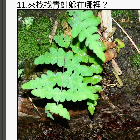
11.來找找青蛙躲在哪裡？