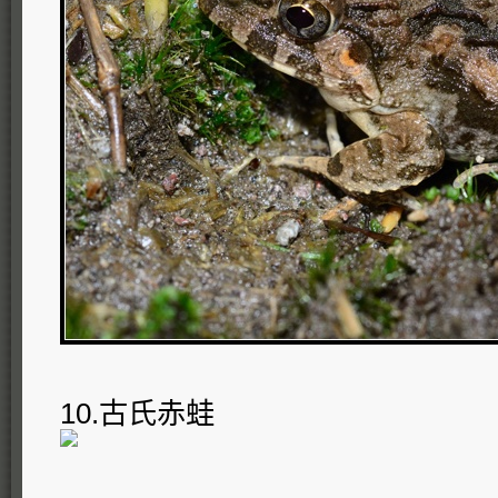
10.古氏赤蛙