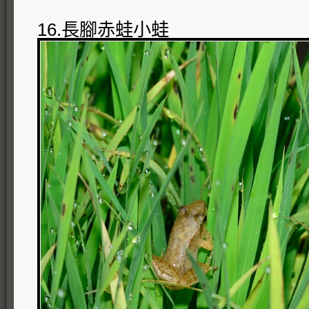
16.長腳赤蛙小蛙