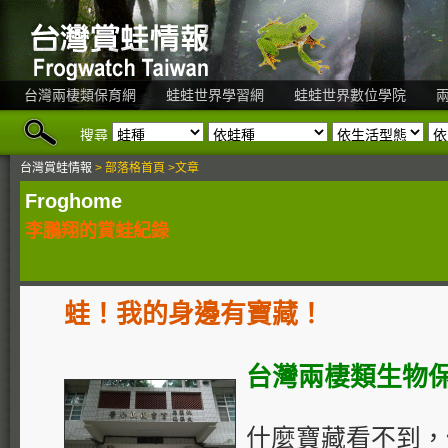
台灣兩棲類保育網
蛙蛙世界學習網
蛙蛙世界數位學院
搜尋
台灣賞蛙情報
> 部落格首頁 >文章
Froghome
李鵬翔的賞蛙紀錄
蛙！我的身邊有寶藏！
台灣兩棲類生物
什麼寶藏看不到，