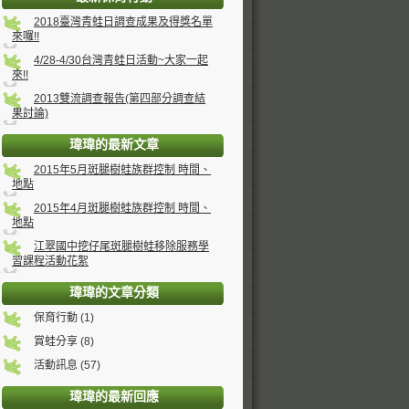
2018臺灣青蛙日調查成果及得獎名單
來囉!!
4/28-4/30台灣青蛙日活動~大家一起
來!!
2013雙流調查報告(第四部分調查結
果討論)
瑋瑋的最新文章
2015年5月斑腿樹蛙族群控制 時間、
地點
2015年4月斑腿樹蛙族群控制 時間、
地點
江翠國中挖仔尾斑腿樹蛙移除服務學
習課程活動花絮
瑋瑋的文章分類
保育行動 (1)
賞蛙分享 (8)
活動訊息 (57)
瑋瑋的最新回應