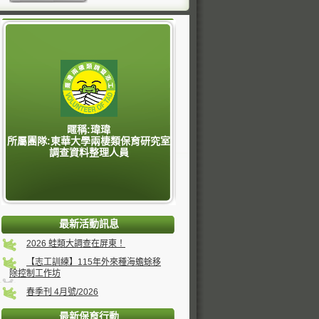
暱稱:瑋瑋
所屬團隊:東華大學兩棲類保育研究室
調查資料整理人員
最新活動訊息
2026 蛙類大調查在屏東！
【志工訓練】115年外來種海蟾蜍移
除控制工作坊
春季刊 4月號/2026
最新保育行動