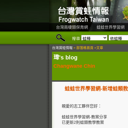
台灣兩棲類保育網
蛙蛙世界學習網
搜尋
台灣賞蛙情報
> 部落格首頁 >文章
瑋's blog
Changwane Chin
蛙蛙世界學習網-新增蛙類
親愛的志工夥伴您好：
蛙蛙世界學習網-教案分享
已更新2則蛙類教學教案