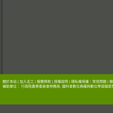
關於本站 |
加入志工
|
服務條款
|
授權說明
|
隱私權保護
｜
常見問題
|
聯
補助單位：
行政院農業委員會林務局
.
國科會數位典藏與數位學習國家