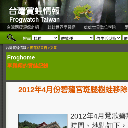
台灣兩棲類保育網
蛙蛙世界學習網
蛙蛙世界數位學院
搜尋
台灣賞蛙情報
> 部落格首頁 >文章
Froghome
李鵬翔的賞蛙紀錄
2012年4月份碧龍宮斑腿樹蛙移除
2012年4月鶯歌
時間、地點如下，