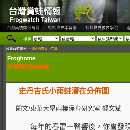
台灣兩棲類保育網
蛙蛙世界學習網
蛙蛙世界數位學院
搜尋
台灣賞蛙情報
> 部落格首頁 >文章
Froghome
李鵬翔的賞蛙紀錄
史丹吉氏小雨蛙潛在分佈圖
圖文/東華大學兩棲保育研究室 龔文斌
每年的春雷一聲響後，你會發現