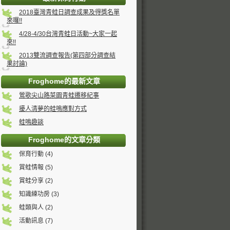
2018臺灣青蛙日調查成果及得獎名單
來囉!!
4/28-4/30台灣青蛙日活動~大家一起
來!!
2013雙流調查報告(第四部分調查結
果討論)
Froghome的最新文章
鶯歌尖山路菜園青蛙遷移紀事
擾人清夢的蛙鳴應對方式
蛙鳴趣談
Froghome的文章分類
保育行動 (4)
賞蛙情報 (5)
賞蛙分享 (2)
知識練功房 (3)
蛙類與人 (2)
活動訊息 (7)