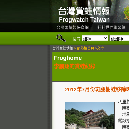
台灣兩棲類保育網
蛙蛙世界學習網
搜尋
台灣賞蛙情報
> 部落格首頁 >文章
Froghome
李鵬翔的賞蛙紀錄
2012年7月份斑腿樹蛙移除
八里
時間
地點
鶯歌
時間