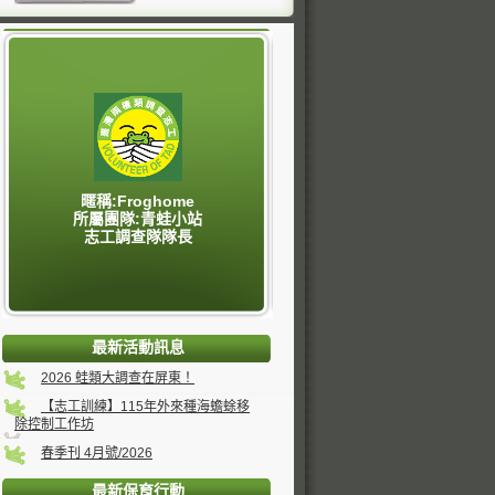
暱稱:Froghome
所屬團隊:青蛙小站
志工調查隊隊長
最新活動訊息
2026 蛙類大調查在屏東！
【志工訓練】115年外來種海蟾蜍移
除控制工作坊
春季刊 4月號/2026
最新保育行動