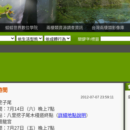
蛙蛙世界數位學院
兩棲類資源調查資訊
台灣兩棲類影像庫
關鍵字/標籤
時間
2012-07-07 23:59:11
挖子尾
：7月14日（六）晚上7點
：八里挖子尾木棧道終點（
詳細地點說明
）
碧龍宮
：7月27日（五）晚上7點