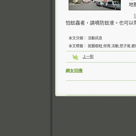
地點
注意
怕蚊蟲者，請噴防蚊液。也可以
本文分類： 活動訊息
本文標籤： 斑腿樹蛙,保育,活動,挖子尾,
上一則
網友回應