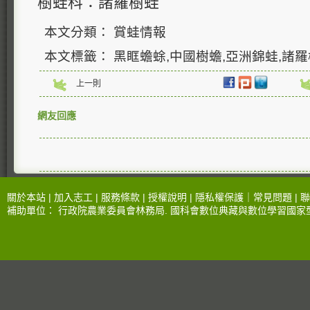
樹蛙科：諸羅樹蛙
本文分類： 賞蛙情報
本文標籤： 黑眶蟾蜍,中國樹蟾,亞洲錦蛙,諸
上一則
網友回應
關於本站 |
加入志工
|
服務條款
|
授權說明
|
隱私權保護
｜
常見問題
|
聯
補助單位：
行政院農業委員會林務局
.
國科會數位典藏與數位學習國家