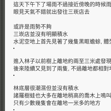
這天下午下了場雨不過接近傍晚的時候
眼見天氣不錯就出發往三崁店去
或許是雨勢不夠
三崁店並沒有明顯積水
水泥空地上首先見著了幾隻黑眶蟾蜍, 體
進入林子以前樹上離地約兩至三米處發
後來陸續又見到了兩隻, 不過離地都相對
林底層很潮濕但並沒有積水
諸羅樹蛙也大多在離地稍高的喬木上鳴
只有少數幾隻會在離地一米多的地方