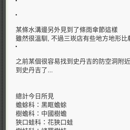
某條水溝邊另外見到了條雨傘節這樣
雖然很溫馴, 不過三崁店有些地方地形
之前某個很容易找到史丹吉的防空洞附
到史丹吉了...
總計今日所見
蟾蜍科：黑眶蟾蜍
樹蟾科：中國樹蟾
狹口蛙科：花狹口蛙