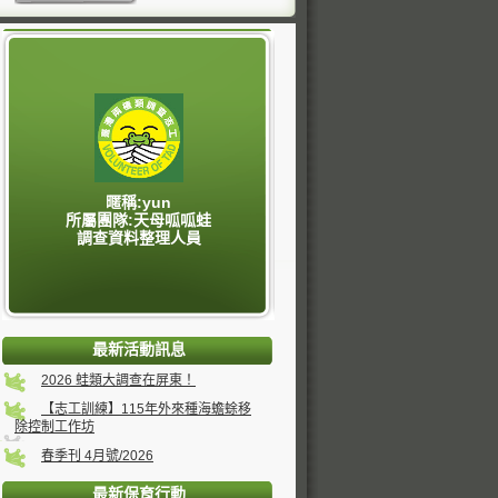
暱稱:yun
所屬團隊:天母呱呱蛙
調查資料整理人員
最新活動訊息
2026 蛙類大調查在屏東！
【志工訓練】115年外來種海蟾蜍移
除控制工作坊
春季刊 4月號/2026
最新保育行動