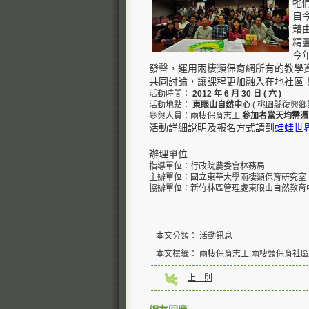
牠
自
藉
精
今
發聲，運用兩棲類保育網所有的教學
共同討論，讓課程更加融入在地社區
活動時間：
2012
年
6
月
30
日
(
六
)
活動地點：
東眼山自然中心
( 桃園縣復興鄉霞
參與人員：兩棲保育志工,
參加者當天均需憑
活動詳細說明及報名方式請到
蛙蛙世
辦理單位
指導單位：行政院農委會林務局
主辦單位：國立東華大學兩棲類保育研究室
協辦單位：新竹林區管理處東眼山自然教育
本文分類： 活動訊息
本文標籤： 兩棲保育志工,兩棲類保育社區
上一則