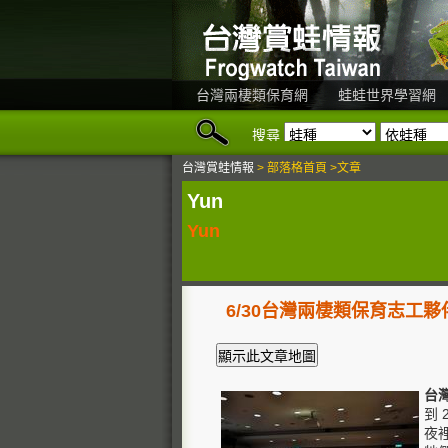
台灣兩棲類保育網
蛙蛙世界學習網
搜尋
台灣賞蛙情報
> 部落格首頁 >文章
Yun
Yun
6/30台灣兩棲類保育志工
台
到 
夜