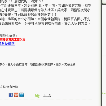
們的家，注意牠們的生活變化！
今年起連續三年，將分別由 北、中、南、東四區發起共鳴，期望
由在地資深志工將兩棲類保育帶入社區，讓大家一同發現夜間小
靈的美麗，共同永續經營兩棲類保育！！
年將由北區的台北小雨蛙、宜蘭李佳翰團隊、桃園百吉國小率先
資源來設計課程，分享社區輔導的課程規劃，集合大家的力量，
！
雲村 30 號 )
兩棲保育志工證入場
界數位學院
中心、台北小雨蛙團隊、桃園藍鵲家族團隊、緯創人文基金會
宣導,保育行動
下一則