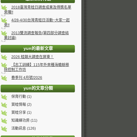
2018臺灣青蛙日調查成果及得獎名單
來囉!!
4/28-4/30台灣青蛙日活動~大家一起
來!!
2013雙流調查報告(第四部分調查結
果討論)
yun的最新文章
2026 蛙類大調查在屏東！
【志工訓練】115年外來種海蟾蜍移
除控制工作坊
春季刊 4月號/2026
yun的文章分類
保育行動 (1)
賞蛙情報 (2)
賞蛙分享 (1)
知識練功房 (11)
活動訊息 (126)