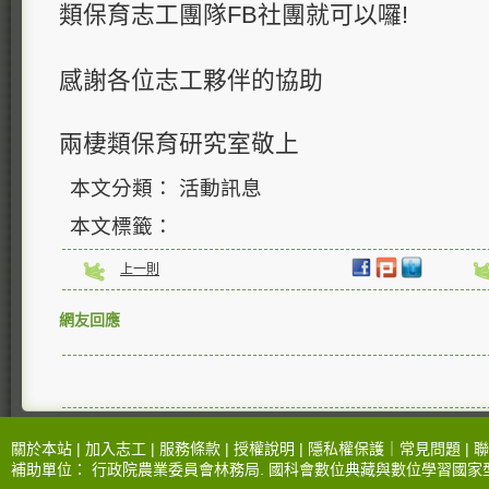
類保育志工團隊FB社團就可以囉!
感謝各位志工夥伴的協助
兩棲類保育研究室敬上
本文分類： 活動訊息
本文標籤：
上一則
網友回應
關於本站 |
加入志工
|
服務條款
|
授權說明
|
隱私權保護
｜
常見問題
|
聯
補助單位：
行政院農業委員會林務局
.
國科會數位典藏與數位學習國家